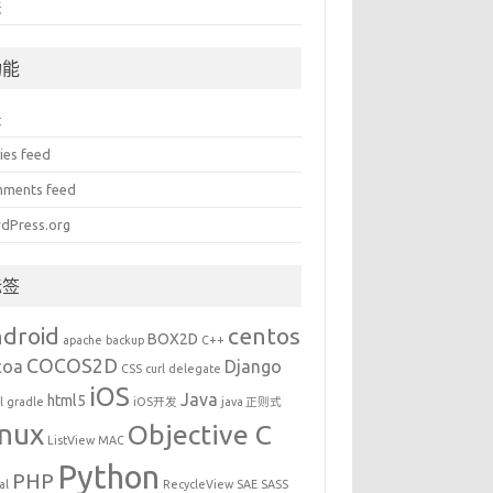
法
功能
录
ies feed
ments feed
dPress.org
标签
droid
centos
BOX2D
apache
backup
C++
COCOS2D
coa
Django
CSS
curl
delegate
iOS
Java
html5
l
gradle
iOS开发
java 正则式
inux
Objective C
ListView
MAC
Python
PHP
al
RecycleView
SAE
SASS