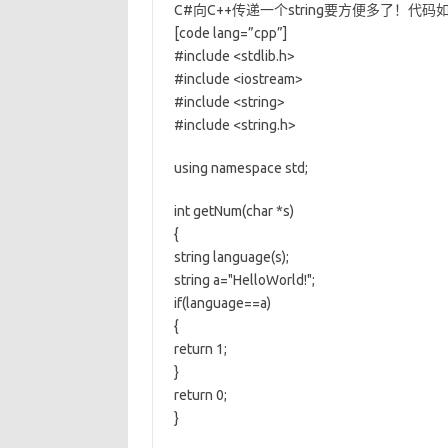
C#向C++传递一个string要方便多了！代码
[code lang=”cpp”]
#include <stdlib.h>
#include <iostream>
#include <string>
#include <string.h>
using namespace std;
int getNum(char *s)
{
string language(s);
string a="HelloWorld!";
if(language==a)
{
return 1;
}
return 0;
}