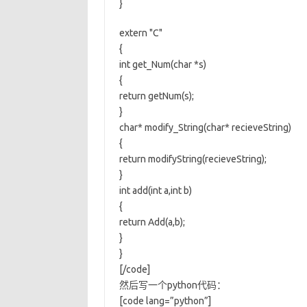
}
extern "C"
{
int get_Num(char *s)
{
return getNum(s);
}
char* modify_String(char* recieveString)
{
return modifyString(recieveString);
}
int add(int a,int b)
{
return Add(a,b);
}
}
[/code]
然后写一个python代码：
[code lang=”python”]