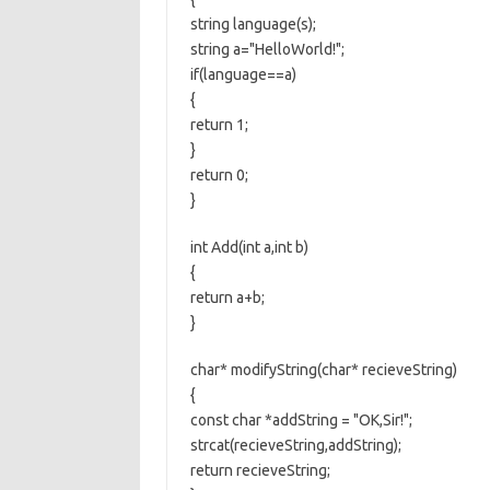
string language(s);
string a="HelloWorld!";
if(language==a)
{
return 1;
}
return 0;
}
int Add(int a,int b)
{
return a+b;
}
char* modifyString(char* recieveString)
{
const char *addString = "OK,Sir!";
strcat(recieveString,addString);
return recieveString;