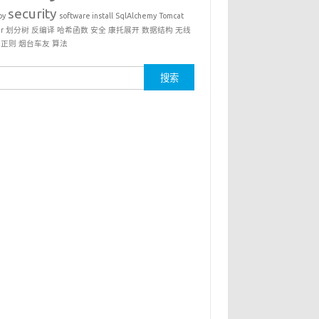
security
py
software install
SqlAlchemy
Tomcat
r
划分树
反编译
哈希函数
安全
康托展开
数据结构
无线
正则
烟台车友
算法
：