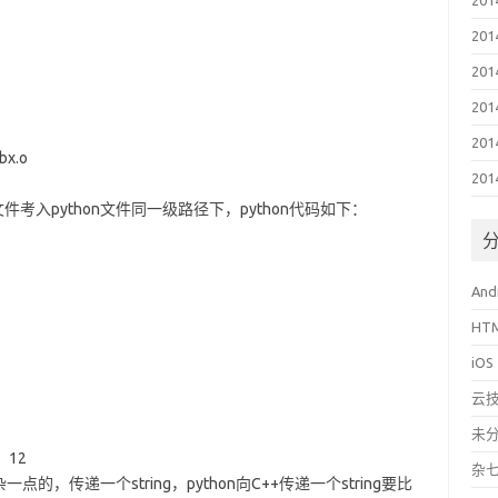
20
20
20
20
20
ibx.o
20
件考入python文件同一级路径下，python代码如下：
And
HT
iOS
云
未
12
杂
传递一个string，python向C++传递一个string要比