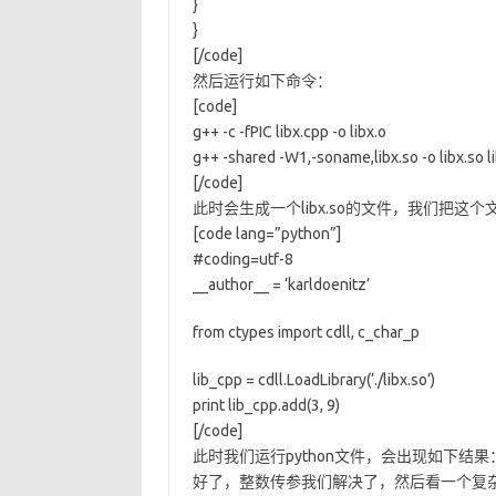
}
}
[/code]
然后运行如下命令：
[code]
g++ -c -fPIC libx.cpp -o libx.o
g++ -shared -W1,-soname,libx.so -o libx.so l
[/code]
此时会生成一个libx.so的文件，我们把这个文
[code lang=”python”]
#coding=utf-8
__author__ = ‘karldoenitz’
from ctypes import cdll, c_char_p
lib_cpp = cdll.LoadLibrary(‘./libx.so’)
print lib_cpp.add(3, 9)
[/code]
此时我们运行python文件，会出现如下结果：
好了，整数传参我们解决了，然后看一个复杂一点的，