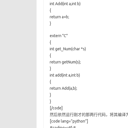
int Add(int a,int b)
{
return a+b;
}
extern "C"
{
int get_Num(char *s)
{
return getNum(s);
}
int add(int a,int b)
{
return Add(a,b);
}
}
[/code]
然后依然运行刚才的那两行代码，将其编译为lib
[code lang=”python”]
#coding=utf-8