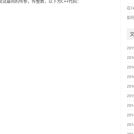
来试试最间的传参，传整数，以下为C++代码：
在C
如何
20
20
20
20
20
20
20
20
20