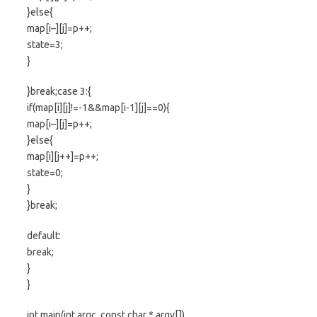
}else{
map[i–][j]=p++;
state=3;
}
}break;case 3:{
if(map[i][j]!=-1&&map[i-1][j]==0){
map[i–][j]=p++;
}else{
map[i][j++]=p++;
state=0;
}
}break;
default:
break;
}
}
int main(int argc, const char * argv[])