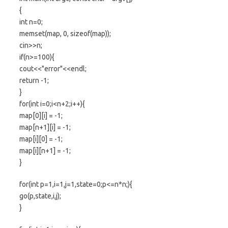
{
int n=0;
memset(map, 0, sizeof(map));
cin>>n;
if(n>=100){
cout<<"error"<<endl;
return -1;
}
for(int i=0;i<n+2;i++){
map[0][i] = -1;
map[n+1][i] = -1;
map[i][0] = -1;
map[i][n+1] = -1;
}
for(int p=1,i=1,j=1,state=0;p<=n*n;){
go(p,state,i,j);
}