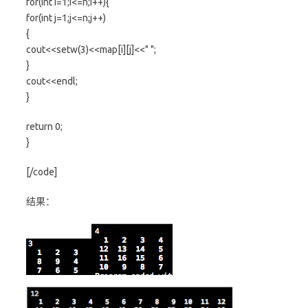
for(int i=1;i<=n;i++){
for(int j=1;j<=n;j++)
{
cout<<setw(3)<<map[i][j]<<" ";
}
cout<<endl;
}
return 0;
}
[/code]
结果：