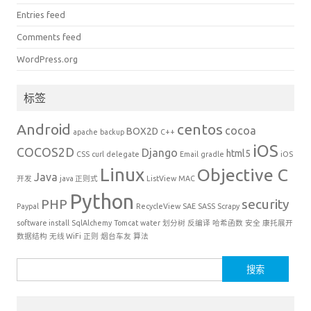
Entries feed
Comments feed
WordPress.org
标签
Android
centos
cocoa
BOX2D
apache
backup
C++
iOS
COCOS2D
Django
html5
CSS
curl
delegate
Email
gradle
iOS
Linux
Objective C
Java
开发
java 正则式
ListView
MAC
Python
PHP
security
Paypal
RecycleView
SAE
SASS
Scrapy
software install
SqlAlchemy
Tomcat
water
划分树
反编译
哈希函数
安全
康托展开
数据结构
无线 WiFi
正则
烟台车友
算法
搜
索：