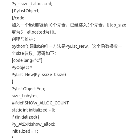
Py_ssize_t allocated;
} PyListObject;
[/code]
加入一个list能容纳10个元素，已经装入5个元素，则ob_size
变为5，allocated为10。
创建与维护：
python创建list的唯一方法是PyList_New。这个函数接收一
个size参数。源码如下：
[code lang=”C”]
PyObject *
PyList_New(Py_ssize_t size)
{
PyListObject *op;
size_t nbytes;
#ifdef SHOW_ALLOC_COUNT
static int initialized = 0;
if (!initialized) {
Py_AtExit(show_alloc);
initialized = 1;