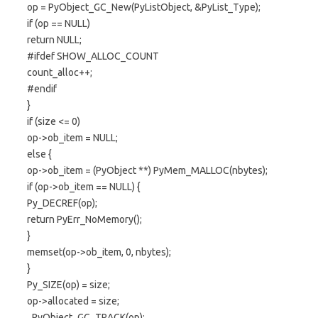
op = PyObject_GC_New(PyListObject, &PyList_Type);
if (op == NULL)
return NULL;
#ifdef SHOW_ALLOC_COUNT
count_alloc++;
#endif
}
if (size <= 0)
op->ob_item = NULL;
else {
op->ob_item = (PyObject **) PyMem_MALLOC(nbytes);
if (op->ob_item == NULL) {
Py_DECREF(op);
return PyErr_NoMemory();
}
memset(op->ob_item, 0, nbytes);
}
Py_SIZE(op) = size;
op->allocated = size;
_PyObject_GC_TRACK(op);