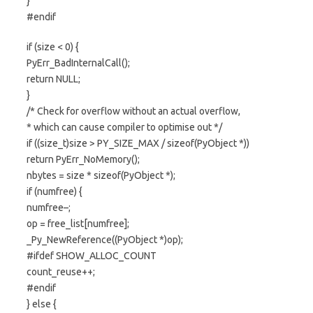
}
#endif
if (size < 0) {
PyErr_BadInternalCall();
return NULL;
}
/* Check for overflow without an actual overflow,
* which can cause compiler to optimise out */
if ((size_t)size > PY_SIZE_MAX / sizeof(PyObject *))
return PyErr_NoMemory();
nbytes = size * sizeof(PyObject *);
if (numfree) {
numfree–;
op = free_list[numfree];
_Py_NewReference((PyObject *)op);
#ifdef SHOW_ALLOC_COUNT
count_reuse++;
#endif
} else {