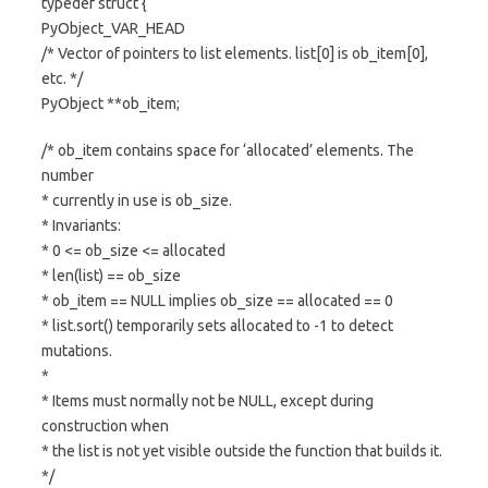
typedef struct {
PyObject_VAR_HEAD
/* Vector of pointers to list elements. list[0] is ob_item[0],
etc. */
PyObject **ob_item;
/* ob_item contains space for ‘allocated’ elements. The
number
* currently in use is ob_size.
* Invariants:
* 0 <= ob_size <= allocated
* len(list) == ob_size
* ob_item == NULL implies ob_size == allocated == 0
* list.sort() temporarily sets allocated to -1 to detect
mutations.
*
* Items must normally not be NULL, except during
construction when
* the list is not yet visible outside the function that builds it.
*/