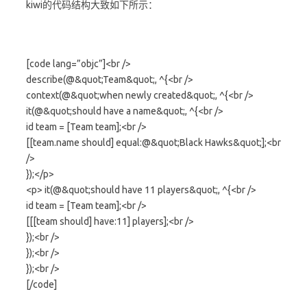
kiwi的代码结构大致如下所示：
[code lang=”objc”]<br />
describe(@&quot;Team&quot;, ^{<br />
context(@&quot;when newly created&quot;, ^{<br />
it(@&quot;should have a name&quot;, ^{<br />
id team = [Team team];<br />
[[team.name should] equal:@&quot;Black Hawks&quot;];<br
/>
});</p>
<p> it(@&quot;should have 11 players&quot;, ^{<br />
id team = [Team team];<br />
[[[team should] have:11] players];<br />
});<br />
});<br />
});<br />
[/code]