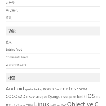
未分类
杂七杂八
算法
功能
登录
Entries feed
Comments feed
WordPress.org
标签
Android
centos
cocoa
BOX2D
apache
backup
C++
iOS
COCOS2D
Django
html5
CSS
curl
delegate
Email
gradle
iOS
Linux
Objective C
Java
开发
java 正则式
ListView
MAC