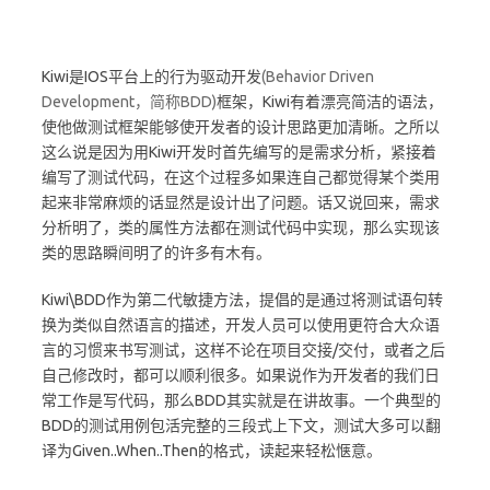
Kiwi是IOS平台上的行为驱动开发
(Behavior Driven
Development，简称BDD)
框架，Kiwi有着漂亮简洁的语法，
使他做测试框架能够使开发者的设计思路更加清晰。之所以
这么说是因为用Kiwi开发时首先编写的是需求分析，紧接着
编写了测试代码，在这个过程多如果连自己都觉得某个类用
起来非常麻烦的话显然是设计出了问题。话又说回来，需求
分析明了，类的属性方法都在测试代码中实现，那么实现该
类的思路瞬间明了的许多有木有。
Kiwi\BDD作为第二代敏捷方法，提倡的是通过将测试语句转
换为类似自然语言的描述，开发人员可以使用更符合大众语
言的习惯来书写测试，这样不论在项目交接/交付，或者之后
自己修改时，都可以顺利很多。如果说作为开发者的我们日
常工作是写代码，那么BDD其实就是在讲故事。一个典型的
BDD的测试用例包活完整的三段式上下文，测试大多可以翻
译为Given..When..Then的格式，读起来轻松惬意。