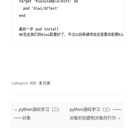
target
"KiwiExampleTests"
do
pod
'
Kiwi
/
XCTest
'
end

最后一步 pod install

OK至此我们的Kiwi配置好了，不过以后新建项目还是要去配置Kiwi.
Category:
iOS
未分类
Post navigation
←
python源码学习（二）
python源码学习（三）——
——对象
对象的创建和对象的行为
→