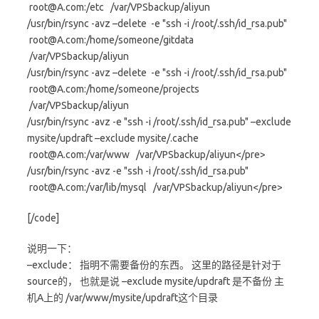
root@A.com:/etc /var/VPSbackup/aliyun
/usr/bin/rsync -avz –delete -e "ssh -i /root/.ssh/id_rsa.pub"
root@A.com:/home/someone/gitdata
/var/VPSbackup/aliyun
/usr/bin/rsync -avz –delete -e "ssh -i /root/.ssh/id_rsa.pub"
root@A.com:/home/someone/projects
/var/VPSbackup/aliyun
/usr/bin/rsync -avz -e "ssh -i /root/.ssh/id_rsa.pub" –exclude
mysite/updraft –exclude mysite/.cache
root@A.com:/var/www /var/VPSbackup/aliyun</pre>
/usr/bin/rsync -avz -e "ssh -i /root/.ssh/id_rsa.pub"
root@A.com:/var/lib/mysql /var/VPSbackup/aliyun</pre>
[/code]
说明一下：
–exclude： 指明不需要备份的东西。 这里的路径是针对于
source的， 也就是说 –exclude mysite/updraft 是不备份 主
机A上的 /var/www/mysite/updraft这个目录