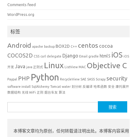
Comments feed
WordPress.org
标签
Android
centos
cocoa
BOX2D
apache
backup
C++
iOS
COCOS2D
Django
html5
CSS
curl
delegate
Email
gradle
iOS
Linux
Objective C
Java
开发
java 正则式
ListView
MAC
Python
PHP
security
Paypal
RecycleView
SAE
SASS
Scrapy
software install
SqlAlchemy
Tomcat
water
划分树
反编译
哈希函数
安全
康托展开
数据结构
无线 WiFi
正则
烟台车友
算法
搜
索：
本博客文章均为原创，任何转载请注明出处。本博客内容采用