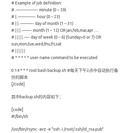
# Example of job definition:
# .—————- minute (0 – 59)
# | .————- hour (0 – 23)
# | | .———- day of month (1 – 31)
# | | | .——- month (1 – 12) OR jan,feb,mar,apr …
# | | | | .—- day of week (0 – 6) (Sunday=0 or 7) OR
sun,mon,tue,wed,thu,fri,sat
# | | | | |
# * * * * * user-name command to be executed
0 14 * * * root bash backup.sh #每天下午2点中自动执行备
份的脚本
[/code]
其中backup.sh的内容如下：
[code]
#!/bin/sh
/usr/bin/rsync -avz -e "ssh -i /root/.ssh/id_rsa.pub"